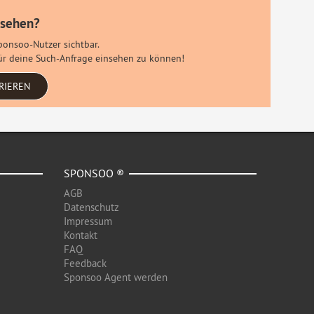
 sehen?
Sponsoo-Nutzer sichtbar.
 für deine Such-Anfrage einsehen zu können!
RIEREN
SPONSOO ®
AGB
Datenschutz
Impressum
Kontakt
FAQ
Feedback
Sponsoo Agent werden