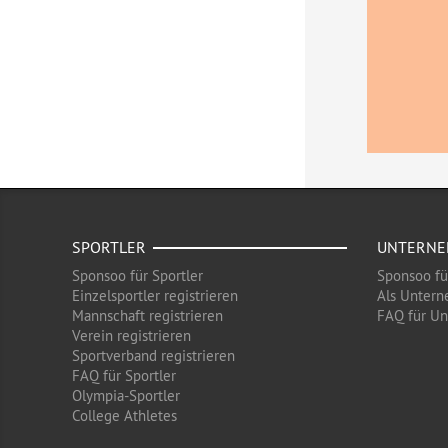
SPORTLER
UNTERN
Sponsoo für Sportler
Sponsoo f
Einzelsportler registrieren
Als Untern
Mannschaft registrieren
FAQ für U
Verein registrieren
Sportverband registrieren
FAQ für Sportler
Olympia-Sportler
College Athletes