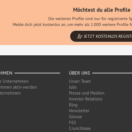
Möchtest du alle Profile
Die weiteren Profile sind nur für registrierte 
Melde dich jetzt kostenlos an, um mehr als 1.000 weitere Profile
JETZT KOSTENLOS REGIST
EHMEN
ÜBER UNS
ür Unternehmen
Unser Team
ehmen aktiv werden
Jobs
nternehmen
Presse und Medien
Investor Relations
Blog
Newsletter
Glossar
F6S
Crunchbase