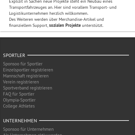
Explizit in Sachen neue Projekte steht ein Neubau eines
Transportfahrzeuges an. Hier sind vorallem Transport- und
Logistikunternehmen herzlich willkommen.
Des Weiteren werden über Merchandise-Artikel und
finanziellem Support,
sozialen Projekte
unterstützt.
SPORTLER
Sponsoo für Sportler
Einzelsportler registrieren
Mannschaft registrieren
Verein registrieren
Sportverband registrieren
FAQ für Sportler
Olympia-Sportler
College Athletes
UNTERNEHMEN
Sponsoo für Unternehmen