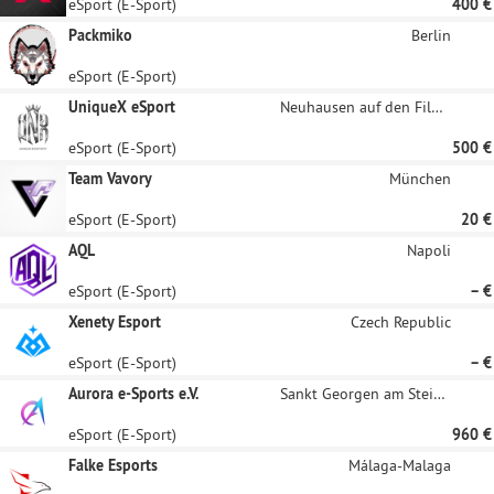
eSport (E-Sport)
400 €
Packmiko
Berlin
eSport (E-Sport)
UniqueX eSport
Neuhausen auf den Fildern
eSport (E-Sport)
500 €
Team Vavory
München
eSport (E-Sport)
20 €
AQL
Napoli
eSport (E-Sport)
– €
Xenety Esport
Czech Republic
eSport (E-Sport)
– €
Aurora e-Sports e.V.
Sankt Georgen am Steinfelde
eSport (E-Sport)
960 €
Falke Esports
Málaga-Malaga