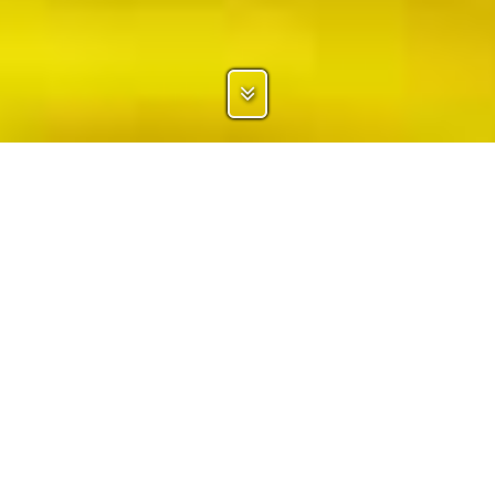
SPORTLER
SPONSOREN
MANNSCHAFTEN
UNTERNEHMEN
VEREINE
AGENTUREN
VERBÄNDE
PARTNER
EVENTS
MARKEN
Sponsoo verbindet Sponsoren und tausende von Sportlern und Vereinen
aus mehr als 300 unterschiedlichen Sportarten. Sponsoren können unser
Portfolio durchsuchen und die Idealen Sponsoring-Ziele auswählen