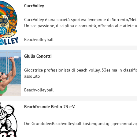
CuccVolley
CuccVolley è una società sportiva femminile di Sorrento/Met
Unisce passione, disciplina e comunità, offrendo alle atlete
Beachvolleyball
Giulia Concetti
Giocatrice professionista di beach volley, 33esima in classif
assoluto
Beachvolleyball
Beachfreunde Berlin 23 e.V.
Die Grundidee:Beachvolleyball kostengünstig , gemeinnützi