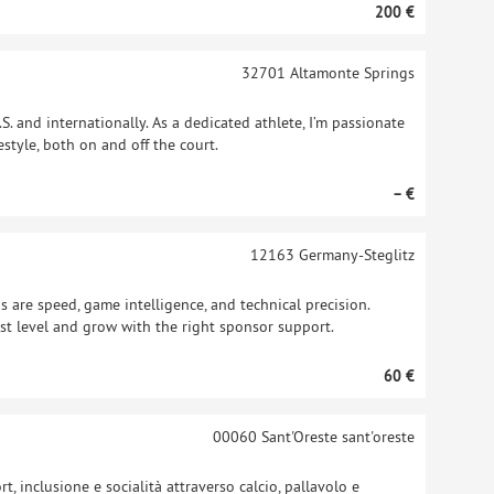
200 €
32701
Altamonte Springs
S. and internationally. As a dedicated athlete, I’m passionate
style, both on and off the court.
– €
12163
Germany-Steglitz
hs are speed, game intelligence, and technical precision.
st level and grow with the right sponsor support.
60 €
00060 Sant'Oreste
sant'oreste
, inclusione e socialità attraverso calcio, pallavolo e