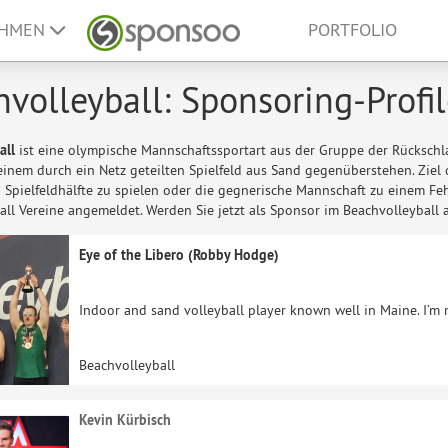
EHMEN
PORTFOLIO
volleyball: Sponsoring-Profi
all
ist eine olympische Mannschaftssportart aus der Gruppe der Rückschla
einem durch ein Netz geteilten Spielfeld aus Sand gegenüberstehen. Ziel d
 Spielfeldhälfte zu spielen oder die gegnerische Mannschaft zu einem Fe
ll Vereine angemeldet. Werden Sie jetzt als Sponsor im Beachvolleyball a
Eye of the Libero (Robby Hodge)
Indoor and sand volleyball player known well in Maine. I’m 
Beachvolleyball
Kevin Kürbisch