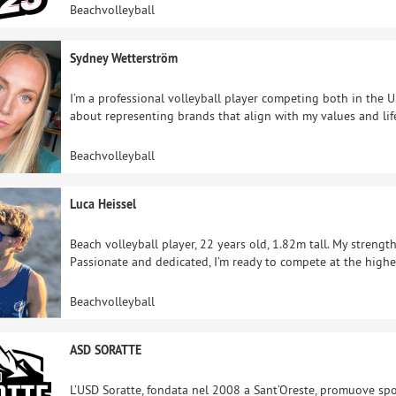
Beachvolleyball
Sydney Wetterström
I’m a professional volleyball player competing both in the U.
about representing brands that align with my values and life
Beachvolleyball
Luca Heissel
Beach volleyball player, 22 years old, 1.82m tall. My strengt
Passionate and dedicated, I’m ready to compete at the highe
Beachvolleyball
ASD SORATTE
L’USD Soratte, fondata nel 2008 a Sant’Oreste, promuove sport