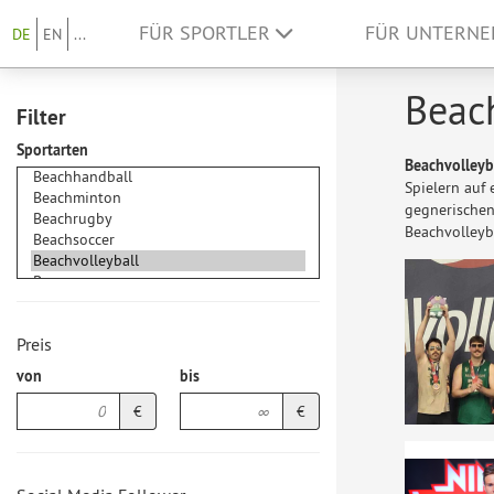
FÜR SPORTLER
FÜR UNTERN
DE
EN
...
Beach
Filter
Sportarten
Beachvolleyb
Spielern auf 
gegnerischen
Beachvolleyba
Preis
von
bis
€
€