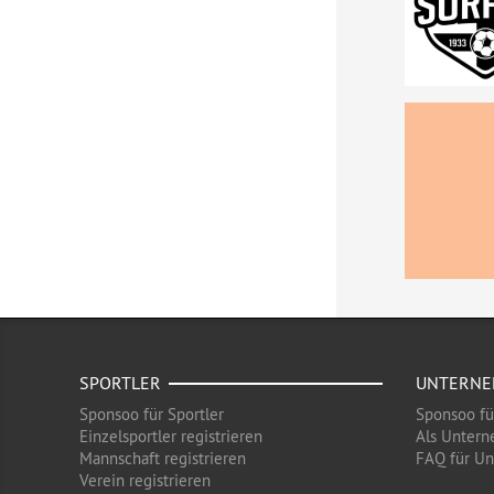
SPORTLER
UNTERN
Sponsoo für Sportler
Sponsoo f
Einzelsportler registrieren
Als Untern
Mannschaft registrieren
FAQ für U
Verein registrieren