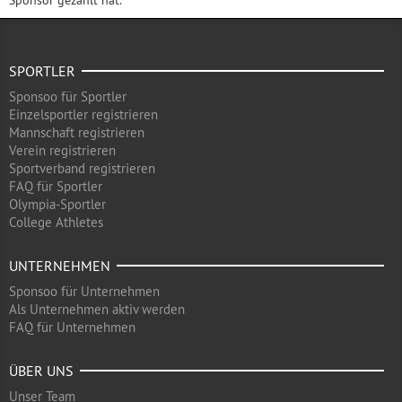
Sponsor gezahlt hat.
SPORTLER
Sponsoo für Sportler
Einzelsportler registrieren
Mannschaft registrieren
Verein registrieren
Sportverband registrieren
FAQ für Sportler
Olympia-Sportler
College Athletes
UNTERNEHMEN
Sponsoo für Unternehmen
Als Unternehmen aktiv werden
FAQ für Unternehmen
ÜBER UNS
Unser Team