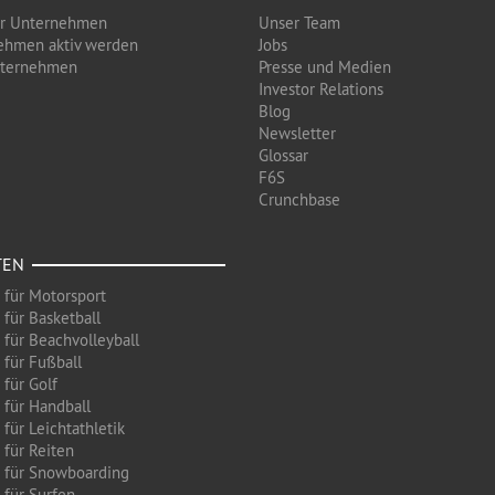
ür Unternehmen
Unser Team
ehmen aktiv werden
Jobs
nternehmen
Presse und Medien
Investor Relations
Blog
Newsletter
Glossar
F6S
Crunchbase
TEN
 für Motorsport
 für Basketball
 für Beachvolleyball
 für Fußball
 für Golf
 für Handball
für Leichtathletik
 für Reiten
 für Snowboarding
 für Surfen