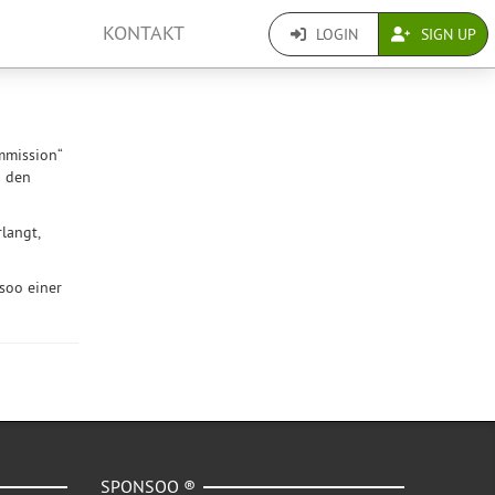
KONTAKT
LOGIN
SIGN UP
mmission“
n den
langt,
nsoo einer
SPONSOO ®