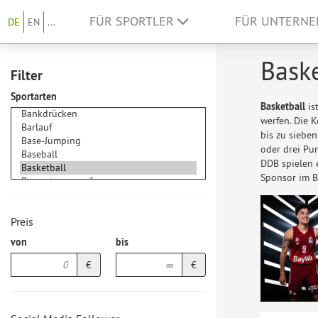
FÜR SPORTLER
FÜR UNTERN
DE
EN
...
Baske
Filter
Sportarten
Basketball
is
werfen. Die 
bis zu sieben
oder drei Pu
DDB spielen
Sponsor im Ba
Preis
von
bis
€
€