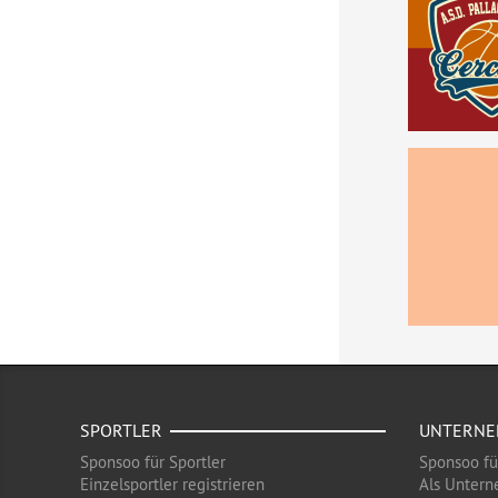
SPORTLER
UNTERN
Sponsoo für Sportler
Sponsoo f
Einzelsportler registrieren
Als Untern