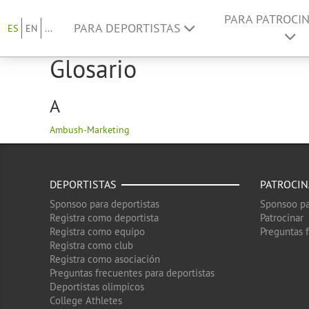
PARA PATROCI
PARA DEPORTISTAS
ES
EN
...
Glosario
A
Ambush-Marketing
DEPORTISTAS
PATROCI
Sponsoo para deportistas
Sponsoo pa
Registra como deportista
Patrocinar
Registra como equipo
Preguntas 
Registra como club
Registra como asociación
Preguntas frecuentes para deportistas
Deportistas olimpicos
College Athletes