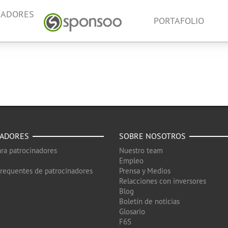
NADORES
PORTAFOLIO
NADORES
SOBRE NOSOTROS
ra patrocinadores
Nuestro team
Empleo
frequentes de patrocinadores
Prensa y Medios
Relacciones con inversores
Blog
Boletín de noticias
Glosario
F6S