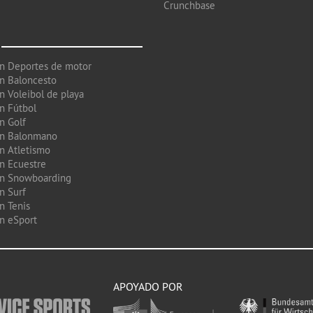
Crunchbase
en Deportes de motor
en Baloncesto
n Voleibol de playa
en Fútbol
n Golf
en Balonmano
en Atletismo
en Ecuestre
en Snowboarding
n Surf
n Tenis
en eSport
APOYADO POR