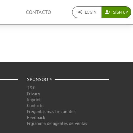
CONTACTO
LOGIN
SIGN UP
SPONSOO ®
T&C
Privacy
Imprint
Contacto
Preguntas más frecuentes
Feedback
Prgramma de agentes de ventas