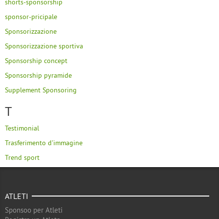
shorts-sponsorship
sponsor-pricipale
Sponsorizzazione
Sponsorizzazione sportiva
Sponsorship concept
Sponsorship pyramide
Supplement Sponsoring
T
Testimonial
Trasferimento d'immagine
Trend sport
ATLETI
Sponsoo per Atleti