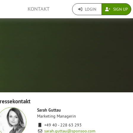
KONTAKT
LOGIN
SIGN UP
ressekontakt
Sarah Guttau
Marketing Managerin
+49 40 - 228 63 293
sarah.guttau@sponsoo.com