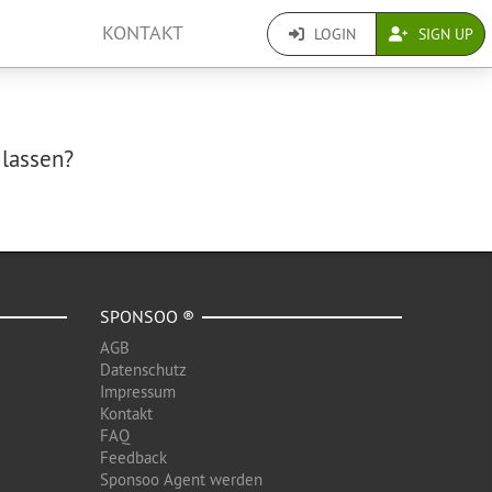
KONTAKT
LOGIN
SIGN UP
 lassen?
SPONSOO ®
AGB
Datenschutz
Impressum
Kontakt
FAQ
Feedback
Sponsoo Agent werden