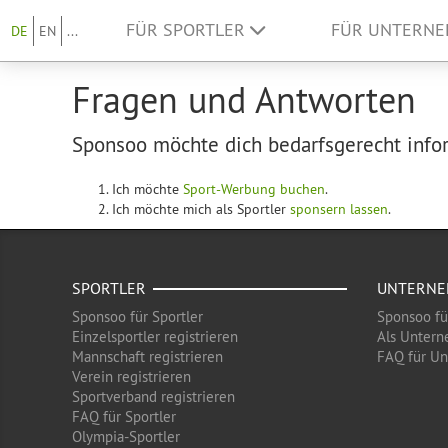
FÜR SPORTLER
FÜR UNTERN
DE
EN
...
Fragen und Antworten
Sponsoo möchte dich bedarfsgerecht infor
Ich möchte
Sport-Werbung buchen
.
Ich möchte mich als Sportler
sponsern lassen
.
SPORTLER
UNTERN
Sponsoo für Sportler
Sponsoo f
Einzelsportler registrieren
Als Untern
Mannschaft registrieren
FAQ für U
Verein registrieren
Sportverband registrieren
FAQ für Sportler
Olympia-Sportler