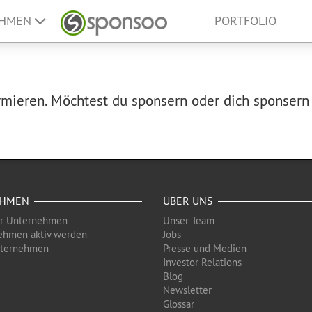
EHMEN
PORTFOLIO
mieren. Möchtest du sponsern oder dich sponsern
EHMEN
ÜBER UNS
ür Unternehmen
Unser Team
ehmen aktiv werden
Jobs
nternehmen
Presse und Medien
Investor Relations
Blog
Newsletter
Glossar