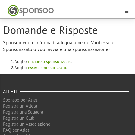
Domande e Risposte
Sponsoo vuole informarti adeguatamente. Vuoi essere
Sponsorizzato o vuoi avviare una sponsorizzazione?
Voglio
iniziare a sponsorizzare
.
Voglio
essere sponsorizzato
.
ATLETI
Sponsoo per Atleti
Registra un Atleta
Registra una Squadra
Registra un Club
Registra un Associazione
FAQ per Atleti