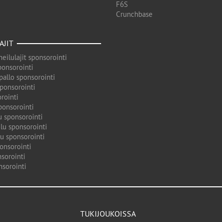
F6S
Crunchbase
AJIT
eilulajit sponsorointi
ponsorointi
pallo sponsorointi
sponsorointi
rointi
ponsorointi
u sponsorointi
lu sponsorointi
u sponsorointi
onsorointi
sorointi
nsorointi
TUKIJOUKOISSA