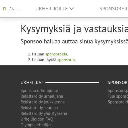
URHEILIJOILLE
SPONSOREI
FI
EN
...
Kysymyksiä ja vastauksi
Sponsoo haluaa auttaa sinua kysymyksissäs
Haluan
sponsoroida
.
Haluan löytää
sponsorin
.
URHEILIJAT
SPONSOR
Sponsoo urheilijoille
Sponsoo sp
Rekisteröidy urheilijana
Tule sponso
Rekisteröidy joukkueena
Sponsorei
Rekisteröidy seurana
Rekisteröidy yhdistyksenä
Urheilijoiden FAQ
Olympiaurheilijat