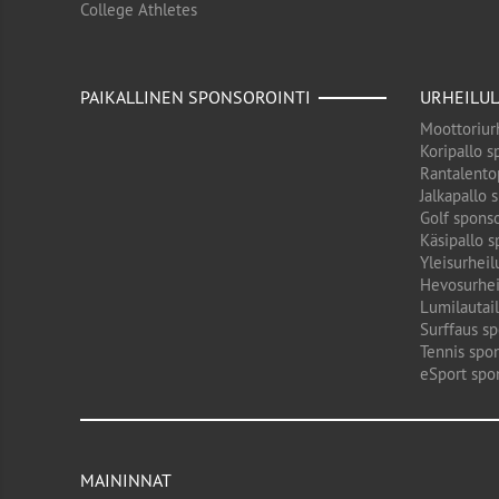
College Athletes
PAIKALLINEN SPONSOROINTI
URHEILUL
Moottoriurh
Koripallo s
Rantalento
Jalkapallo 
Golf sponso
Käsipallo s
Yleisurheil
Hevosurhei
Lumilautail
Surffaus sp
Tennis spon
eSport spo
MAININNAT