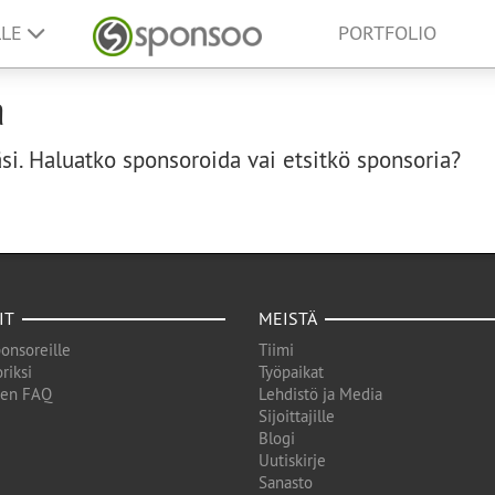
LLE
PORTFOLIO
a
i. Haluatko sponsoroida vai etsitkö sponsoria?
IT
MEISTÄ
onsoreille
Tiimi
riksi
Työpaikat
den FAQ
Lehdistö ja Media
Sijoittajille
Blogi
Uutiskirje
Sanasto