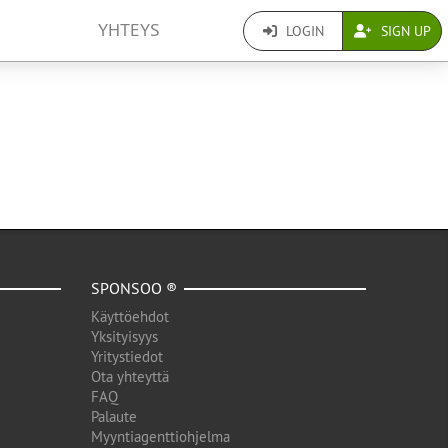
YHTEYS
LOGIN
SIGN UP
SPONSOO ®
Käyttöehdot
Yksityisyys
Yritystiedot
Ota yhteyttä
FAQ
Palaute
Myyntiagenttiohjelma