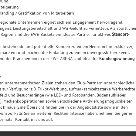
kung
steigerung
anding / Gratifikation von Mitarbeitern
 regionale Unternehmen eignet sich ein Engagement hervorragend,
eist, Leistungsbereitschaft und Wir-Gefühl zu vermitteln. Als sportliche
 Region sind die EWE Baskets ein idealer Partner für aktives
Standort-
n bestehende und potentielle Kunden zu einem Heimspiel in exklusiver,
phäre ein und machen die Einladung zu einem unvergesslichen Event.
und der Branchenmix in der EWE ARENA sind ideal für
Kundengewinnung
e
en unternehmerischen Zielen stehen den Club-Partnern unterschiedliche
e
zur Verfügung: z.B. Trikot-Werbung, aufmerksamkeitsstarke Werberechte
feld und Besucherränge (wie LED- und Rotobanden, Bodenaufkleber,
), Medienkooperationen sowie verschiedene Aktivierungsmöglichkeiten
l hinaus. Eine Übersicht finden Sie in der Angebotsliste sowie in den
Sponsoo. Falls Sie an weiteren Rechten Intersse haben, nehmen Sie gerne
ormular Kontakt mit uns auf.