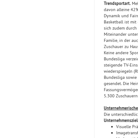
Trendsportart.
Meh
davon alleine 42
Dynamik und Fairn
Basketball ist mi
sich zudem durch 
Miteinander unter
Familie, in der au
Zuschauer zu Haus
Keine andere Spor
Bundesliga verze
steigende TV-Eins
wiederspiegeln (
Bundesliga sowie 
gesendet. Die Hei
Fassungsvermögen
5.300 Zuschauern 
Unternehmerische 
Die unterschiedli
Unternehmensziel
Visuelle Pr
Imagetransf