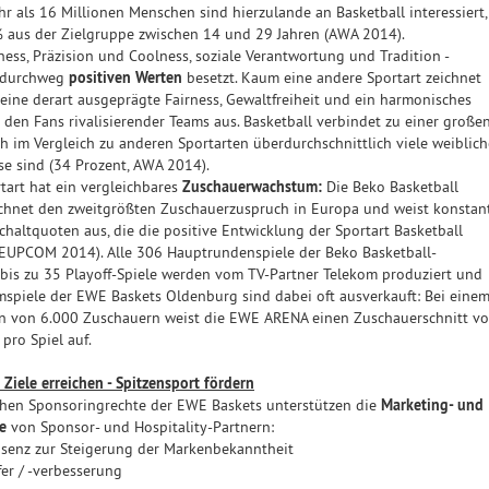
r als 16 Millionen Menschen sind hierzulande an Basketball interessiert,
% aus der Zielgruppe zwischen 14 und 29 Jahren (AWA 2014).
ess, Präzision und Coolness, soziale Verantwortung und Tradition -
t durchweg
positiven Werten
besetzt. Kaum eine andere Sportart zeichnet
eine derart ausgeprägte Fairness, Gewaltfreiheit und ein harmonisches
 den Fans rivalisierender Teams aus. Basketball verbindet zu einer große
ch im Vergleich zu anderen Sportarten überdurchschnittlich viele weiblich
e sind (34 Prozent, AWA 2014).
tart hat ein vergleichbares
Zuschauerwachstum:
Die Beko Basketball
ichnet den zweitgrößten Zuschauerzuspruch in Europa und weist konstan
chaltquoten aus, die die positive Entwicklung der Sportart Basketball
REUPCOM 2014). Alle 306 Hauptrundenspiele der Beko Basketball-
bis zu 35 Playoff-Spiele werden vom TV-Partner Telekom produziert und
mspiele der EWE Baskets Oldenburg sind dabei oft ausverkauft: Bei eine
 von 6.000 Zuschauern weist die EWE ARENA einen Zuschauerschnitt v
pro Spiel auf.
Ziele erreichen - Spitzensport fördern
chen Sponsoringrechte der EWE Baskets unterstützen die
Marketing- und
e
von Sponsor- und Hospitality-Partnern:
äsenz zur Steigerung der Markenbekanntheit
er / -verbesserung