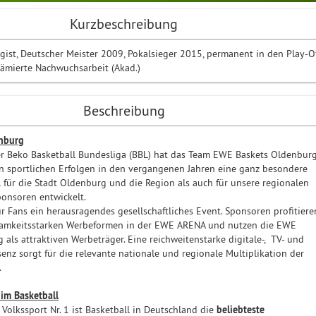
Kurzbeschreibung
ist, Deutscher Meister 2009, Pokalsieger 2015, permanent in den Play-O
rämierte Nachwuchsarbeit (Akad.)
Beschreibung
nburg
er Beko Basketball Bundesliga (BBL) hat das Team EWE Baskets Oldenbur
en sportlichen Erfolgen in den vergangenen Jahren eine ganz besondere
l für die Stadt Oldenburg und die Region als auch für unsere regionalen
onsoren entwickelt.
ür Fans ein herausragendes gesellschaftliches Event. Sponsoren profitiere
amkeitsstarken Werbeformen in der EWE ARENA und nutzen die EWE
als attraktiven Werbeträger. Eine reichweitenstarke digitale-, TV- und
enz sorgt für die relevante nationale und regionale Multiplikation der
.
im Basketball
Volkssport Nr. 1 ist Basketball in Deutschland die
beliebteste