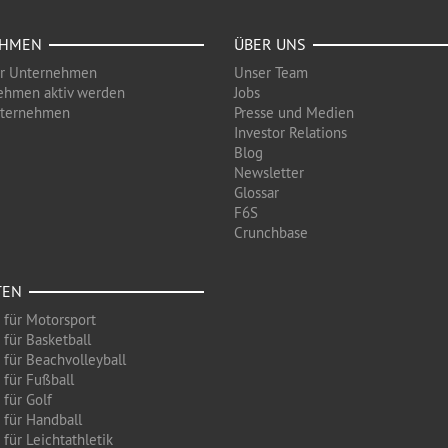
EHMEN
ÜBER UNS
ür Unternehmen
Unser Team
ehmen aktiv werden
Jobs
nternehmen
Presse und Medien
Investor Relations
Blog
Newsletter
Glossar
F6S
Crunchbase
TEN
 für Motorsport
 für Basketball
 für Beachvolleyball
 für Fußball
 für Golf
 für Handball
für Leichtathletik