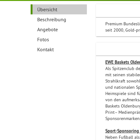
Übersicht
Beschreibung
Premium Bundeslig
Angebote
seit 2000, Gold-p
Fotos
Kontakt
EWE Baskets Olde
Als Spitzenclub d
mit seinen stabil
Strahlkraft sowoh
und nationalen Sp
Heimspiele sind f
von den aufmerks
Baskets Oldenburg 
Print– Medienpräs
Sponsorenmarken
Sport-Sponsoring 
Neben Fußball als 