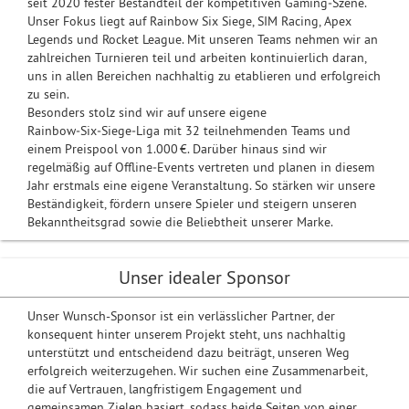
seit 2020 fester Bestandteil der kompetitiven Gaming‑Szene.
Unser Fokus liegt auf Rainbow Six Siege, SIM Racing, Apex
Legends und Rocket League. Mit unseren Teams nehmen wir an
zahlreichen Turnieren teil und arbeiten kontinuierlich daran,
uns in allen Bereichen nachhaltig zu etablieren und erfolgreich
zu sein.
Besonders stolz sind wir auf unsere eigene
Rainbow‑Six‑Siege‑Liga mit 32 teilnehmenden Teams und
einem Preispool von 1.000 €. Darüber hinaus sind wir
regelmäßig auf Offline‑Events vertreten und planen in diesem
Jahr erstmals eine eigene Veranstaltung. So stärken wir unsere
Beständigkeit, fördern unsere Spieler und steigern unseren
Bekanntheitsgrad sowie die Beliebtheit unserer Marke.
Unser idealer Sponsor
Unser Wunsch-Sponsor ist ein verlässlicher Partner, der
konsequent hinter unserem Projekt steht, uns nachhaltig
unterstützt und entscheidend dazu beiträgt, unseren Weg
erfolgreich weiterzugehen. Wir suchen eine Zusammenarbeit,
die auf Vertrauen, langfristigem Engagement und
gemeinsamen Zielen basiert, sodass beide Seiten von einer