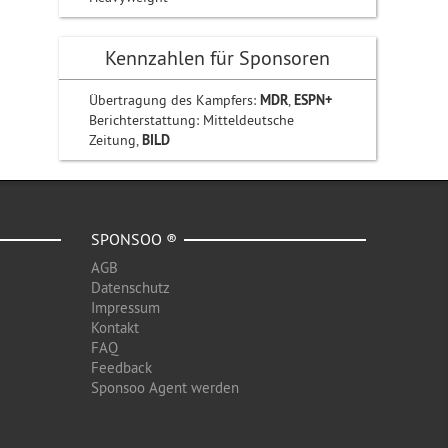
Kennzahlen für Sponsoren
Übertragung des Kampfers:
MDR
,
ESPN+
Berichterstattung: Mitteldeutsche
Zeitung,
BILD
SPONSOO ®
AGB
Datenschutz
Impressum
Kontakt
FAQ
Feedback
Sponsoo Agent werden