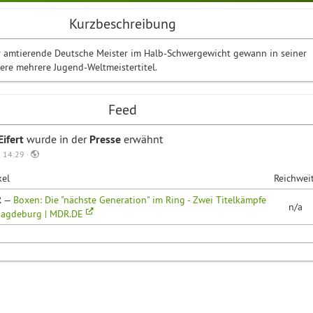
Kurzbeschreibung
er amtierende Deutsche Meister im Halb-Schwergewicht gewann in seiner
ere mehrere Jugend-Weltmeistertitel.
Feed
Eifert
wurde in der
Presse
erwähnt
 14:29 ·
kel
Reichwei
R —
Boxen: Die "nächste Generation" im Ring - Zwei Titelkämpfe
n/a
Magdeburg | MDR.DE