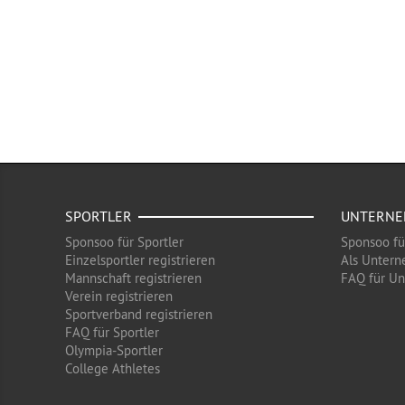
SPORTLER
UNTERN
Sponsoo für Sportler
Sponsoo f
Einzelsportler registrieren
Als Untern
Mannschaft registrieren
FAQ für U
Verein registrieren
Sportverband registrieren
FAQ für Sportler
Olympia-Sportler
College Athletes