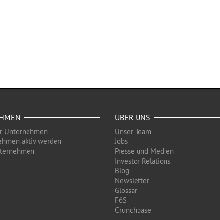
EHMEN
ÜBER UNS
ür Unternehmen
Unser Team
ehmen aktiv werden
Jobs
nternehmen
Presse und Medien
Investor Relations
Blog
Newsletter
Glossar
F6S
Crunchbase