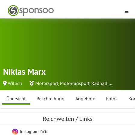
Niklas Marx
Willich
Motorsport
,
Motorradsport
,
Radball
...
Übersicht
Beschreibung
Angebote
Fotos
Ko
Reichweiten / Links
Instagram:
n/a