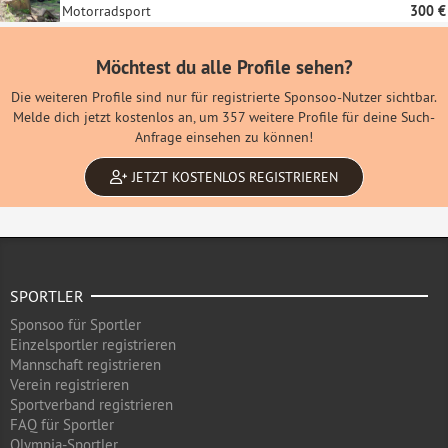
Motorradsport
300 €
Möchtest du alle Profile sehen?
Die weiteren Profile sind nur für registrierte Sponsoo-Nutzer sichtbar.
Melde dich jetzt kostenlos an, um 357 weitere Profile für deine Such-
Anfrage einsehen zu können!
JETZT KOSTENLOS REGISTRIEREN
SPORTLER
Sponsoo für Sportler
Einzelsportler registrieren
Mannschaft registrieren
Verein registrieren
Sportverband registrieren
FAQ für Sportler
Olympia-Sportler