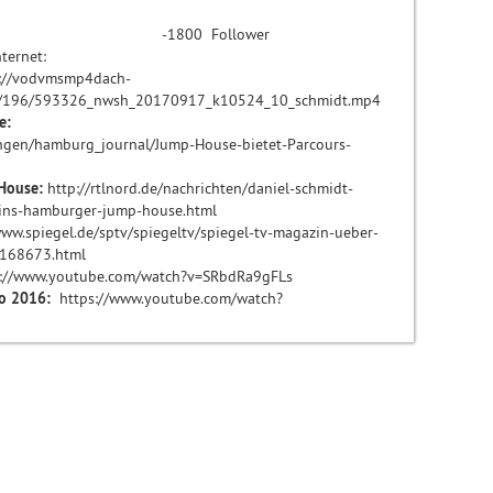
schmidt91 -1800 Follower
ternet:
s://vodvmsmp4dach-
09/196/593326_nwsh_20170917_k10524_10_schmidt.mp4
e:
ngen/hamburg_journal/Jump-House-bietet-Parcours-
House:
http://rtlnord.de/nachrichten/daniel-schmidt-
n-ins-hamburger-jump-house.html
/www.spiegel.de/sptv/spiegeltv/spiegel-tv-magazin-ueber-
1168673.html
://www.youtube.com/watch?v=SRbdRa9gFLs
io 2016:
https://www.youtube.com/watch?