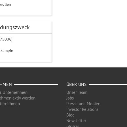
Grüßen
dungszweck
(7500€)
ttkämpfe
EHMEN
ÜBER UNS
ür Unternehmen
Unser Team
ehmen aktiv werden
Jobs
nternehmen
Presse und Medien
Investor Relations
Blog
Newsletter
Glossar