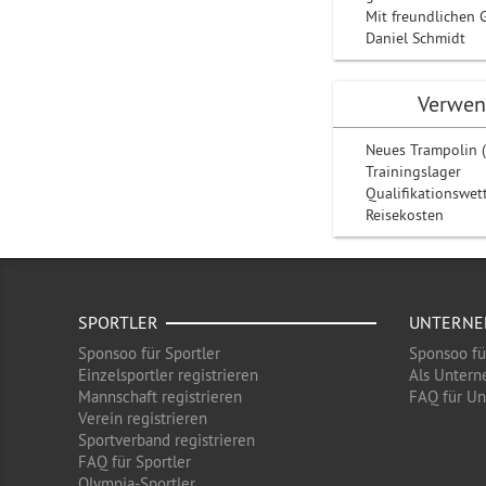
Mit freundlichen 
Daniel Schmidt
Verwen
Neues Trampolin 
Trainingslager
Qualifikationswe
Reisekosten
SPORTLER
UNTERN
Sponsoo für Sportler
Sponsoo f
Einzelsportler registrieren
Als Untern
Mannschaft registrieren
FAQ für U
Verein registrieren
Sportverband registrieren
FAQ für Sportler
Olympia-Sportler