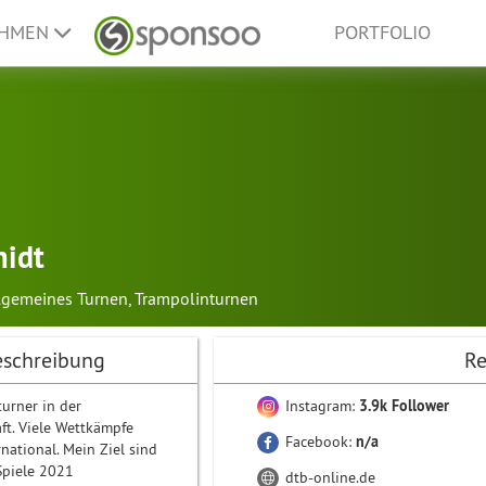
EHMEN
PORTFOLIO
midt
lgemeines Turnen
,
Trampolinturnen
eschreibung
Re
turner in der
Instagram:
3.9k Follower
t. Viele Wettkämpfe
Facebook:
n/a
national. Mein Ziel sind
Spiele 2021
dtb-online.de