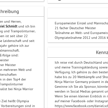
chreibung
en und Herren,
Europameister Einzel und Mannsch
niel Schmidt
und ich
bin
21 facher Deutscher Meister
ng und Trampolinturner
.
Teilnahme an Welt- und Europameis
en ist
seit über 22
Olympiateilnahme 2012 und 2016 k
e Leidenschaft und seit
jahr gehöre ich zur
almannschaft.
Kennz
Erfolge sind:
eister
Ich reise viel durch Deutschland u
her Meister
und meine Trainingskleidung sowie 
an mehreren Welt und
Verfügung. Ich gehöre zu den best
terschaften
habe bis zu 20 Wettkämpfe und Showa
en in den Top4 der
Ninja Warrior Germany präsent in d
Trampolinturner
Gewinne ich Sie als Sponsor, könnte
alist bei Ninja Warrior
werden in Social Medias genannt un
Wenn Sie einen kleinen Einblick in
 Ziel heißt Olympia
auf meiner Facebook- oder Instagram
e Vorbereitungen sind in
https://www.facebook.com/danie