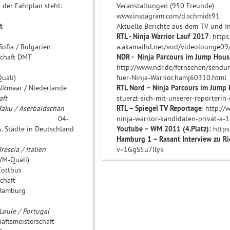
der Fahrplan steht:
Veranstaltungen (950 Freunde)
taltung
www.instagram.com/d.
t
Aktuelle Berichte aus dem TV und In
terschaft
RTL - Ninja Warrior Lauf 2017
: http
 / Bulgarien
a.akamaihd.net/vod/videolounge
terschaft DMT
NDR - Ninja Parcours im Jump Hous
http://www.ndr.de/fernsehen/sendu
 (EM-Quali)
fuer-Ninja-Warrior,hamj60310.html
ar / Niederlande
RTL Nord – Ninja Parcours im Jump 
sterschaft
stuerzt-sich-mit-unserer-reporteri
 Aserbaidschan
RTL – Spiegel TV Reportage
: http:/
liga 04-
ninja-warrior-kandidaten-privat-a-
tädte in Deutschland
Youtube – WM 2011 (4.Platz):
https
d Cup
Hamburg 1 – Rasant Interview zu R
ia / Italien
v=1GgS5u7Ilyk
en /WM-Quali)
ttbus
isterschaft
mburg
d Cup
/ Portugal
aftsmeisterschaft