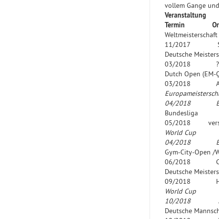
vollem Gange und 
Verans
Termin
Or
Weltmeis
11/2017 Sofia
Deutsche Meis
03/2018 ?
Dutch Open
03/2018 Alkma
Europamei
04/2018
Baku /
Bundes
05/2018 vers. S
Worl
04/2018 Bresc
Gym-City-Op
06/2018 Co
Deutsche Me
09/2018 Ha
Worl
10/2018
Loule 
Deutsche Mannsch