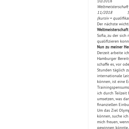
10/2018 
Weltmeis
11/2018 St. Pe
(kursiv = qualifik
Der nächste wicht
Weltmeisterschaf
Sofia, zu der sich
qualifizieren konn
Nun zu meiner He
Derzeit arbeite ich
Hamburger Bereits
schaffe es, vor od
Stunden täglich z
internationale Le
können, ist eine 
Trainingspensums 
ich durch Teilzeit
umsetzen, was dan
finanziellen Einb
Um das Ziel Olym
können, suche ich
mich freuen, wenn
gewinnen könnte.