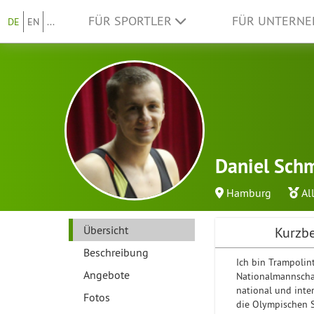
FÜR SPORTLER
FÜR UNTERN
DE
EN
...
Daniel Sch
Hamburg
Al
Übersicht
Kurzb
Beschreibung
Ich bin Trampolin
Angebote
Nationalmannschaf
national und inter
Fotos
die Olympischen 