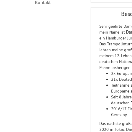
Kontakt
Bes
Sehr geehrte Dam
mein Name ist
Da
ein Hamburger Ju
Das Trampolinturn
Jahren meine groß
meinem 12. Lebens
deutschen Nation
Meine bisherigen 
2x Europam
21x Deutsc
Teilnahme 
Europameis
Seit 8 Jahr
deutschen 
2016/17 Fin
Germany
Das nächste große
2020 in Tokio. Di