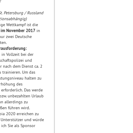
?
terschaft
tersburg / Russland
ationsabhängig)
ige Wettkampf ist die
t im November 2017
in
 nur zwei Deutsche
ten.
rausforderung:
 in Vollzeit bei der
chaftspolizei und
er nach dem Dienst ca. 2
u trainieren. Um das
istungsniveau halten zu
Erhöhung des
erforderlich. Das werde
 bzw. unbezahlten Urlaub
n allerdings zu
ußen führen wird.
pia 2020 erreichen zu
 Unterstützer und würde
 ich Sie als Sponsor