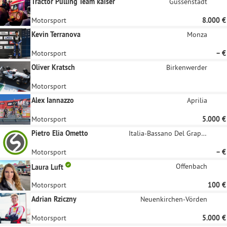
Tractor Pulling Team kaiser
Gussenstadt
Motorsport
8.000 €
Kevin Terranova
Monza
Motorsport
– €
Oliver Kratsch
Birkenwerder
Motorsport
Alex Iannazzo
Aprilia
Motorsport
5.000 €
Pietro Elia Ometto
Italia-Bassano Del Grappa
Motorsport
– €
Offenbach
Laura Luft
Motorsport
100 €
Adrian Rziczny
Neuenkirchen-Vörden
Motorsport
5.000 €