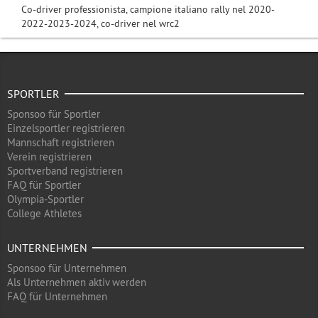
Co-driver professionista, campione italiano rally nel 2020-
2022-2023-2024, co-driver nel wrc2
SPORTLER
Sponsoo für Sportler
Einzelsportler registrieren
Mannschaft registrieren
Verein registrieren
Sportverband registrieren
FAQ für Sportler
Olympia-Sportler
College Athletes
UNTERNEHMEN
Sponsoo für Unternehmen
Als Unternehmen aktiv werden
FAQ für Unternehmen