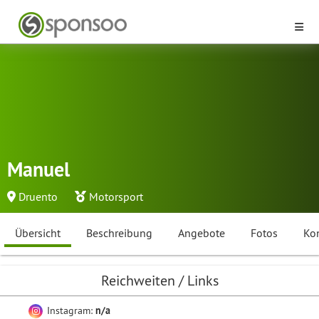
Manuel
Druento
Motorsport
Übersicht
Beschreibung
Angebote
Fotos
Ko
Reichweiten / Links
Instagram:
n/a