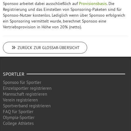
Sponsoo arbeitet dabei ausschließlich auf
Provisionsbasis
. Die
Registrierung und das Einstellen von Sponsoring-Paketen sind für
Sponsoo-Nutzer kostenlos. Lediglich wenn über Sponsoo erfolgreich
ein Sponsoring vermittelt wurde, berechnet Sponsoo eine
Vertriebsprovision in Höhe von 20% (netto).
ZURÜCK ZUR GLOSSAR-ÜBERSICHT
SPORTLER
Sponsoo für Sportler
Einzelsportler registrieren
Mannschaft registrieren
Verein registrieren
Sportverband registrieren
FAQ für Sportler
Olympia-Sportler
College Athletes