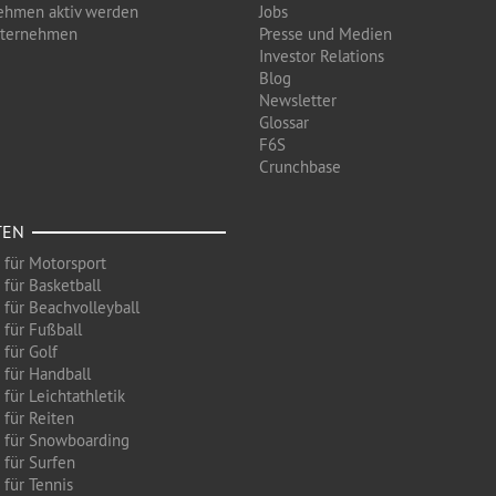
ehmen aktiv werden
Jobs
nternehmen
Presse und Medien
Investor Relations
Blog
Newsletter
Glossar
F6S
Crunchbase
TEN
 für Motorsport
 für Basketball
 für Beachvolleyball
 für Fußball
 für Golf
 für Handball
für Leichtathletik
 für Reiten
 für Snowboarding
 für Surfen
 für Tennis