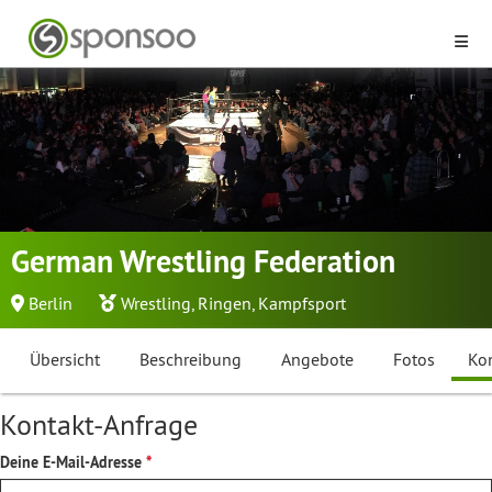
German Wrestling Federation
Berlin
Wrestling
,
Ringen
,
Kampfsport
Übersicht
Beschreibung
Angebote
Fotos
Ko
Kontakt-Anfrage
Deine E-Mail-Adresse