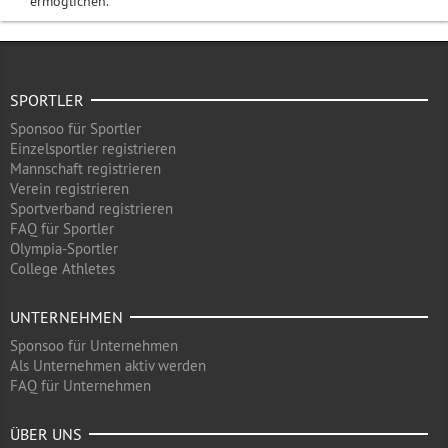
ermöglichen.
SPORTLER
Sponsoo für Sportler
Einzelsportler registrieren
Mannschaft registrieren
Verein registrieren
Sportverband registrieren
FAQ für Sportler
Olympia-Sportler
College Athletes
UNTERNEHMEN
Sponsoo für Unternehmen
Als Unternehmen aktiv werden
FAQ für Unternehmen
ÜBER UNS