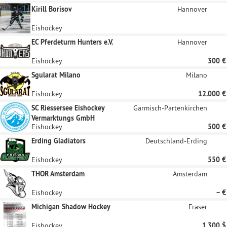
Kirill Borisov
Hannover
Eishockey
EC Pferdeturm Hunters e.V.
Hannover
Eishockey
300 €
Sgularat Milano
Milano
Eishockey
12.000 €
SC Riessersee Eishockey
Garmisch-Partenkirchen
Vermarktungs GmbH
Eishockey
500 €
Erding Gladiators
Deutschland-Erding
Eishockey
550 €
THOR Amsterdam
Amsterdam
Eishockey
– €
Michigan Shadow Hockey
Fraser
Eishockey
1.300 $