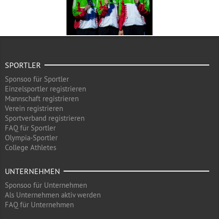
SPORTLER
Sponsoo für Sportler
Einzelsportler registrieren
Mannschaft registrieren
Verein registrieren
Sportverband registrieren
FAQ für Sportler
Olympia-Sportler
College Athletes
UNTERNEHMEN
Sponsoo für Unternehmen
Als Unternehmen aktiv werden
FAQ für Unternehmen