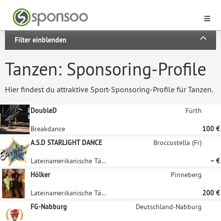
Filter einblenden
Tanzen: Sponsoring-Profile
Hier findest du attraktive Sport-Sponsoring-Profile für Tanzen.
DoubleD
Fürth
Breakdance
100 €
A.S.D STARLIGHT DANCE
Broccostella (Fr)
Lateinamerikanische Tänze, Tanzen, Ausdruckstanz, Aerobic
– €
Hölker
Pinneberg
Lateinamerikanische Tänze
200 €
FG-Nabburg
Deutschland-Nabburg