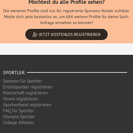
Möchtest du alle Profile sehen?
Die weiteren Profile sind nur für registrierte Sponsoo-Nutzer sichtbar.
Melde dich jetzt kostenlos an, um 684 weitere Profile für deine Such-
Anfrage einsehen zu können!
JETZT KOSTENLOS REGISTRIEREN
SPORTLER
Sponsoo für Sportler
Einzelsportler registrieren
Mannschaft registrieren
Verein registrieren
Sportverband registrieren
FAQ für Sportler
Olympia-Sportler
College Athletes