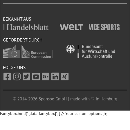
BEKANNT AUS
GEFÖRDERT DURCH
FOLGE UNS
© 2014-2026 Sponsoo GmbH | made with ♡ in Hamburg
Fancybox.bind("[data-fancybox]", { // Your custom options });