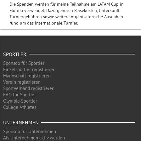
Die Spenden werden für meine Teilnahme am LATAM Cup in
Florida verwendet. Dazu gehören Reisekosten, Unterkunft,
Turniergebühren sowie weitere organisatorische Ausgaben
rund um das internationale Turnier.
SPORTLER
Sponsoo für Sportler
Einzelsportler registrieren
Mannschaft registrieren
Verein registrieren
Sportverband registrieren
FAQ für Sportler
Olympia-Sportler
College Athletes
UNTERNEHMEN
Sponsoo für Unternehmen
Als Unternehmen aktiv werden