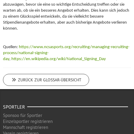
abzuwägen, bevor sie eine so wichtige Entscheidung treffen oder sie
warten ab, ob sie ein besseres Angebot erhalten. Dies kann sich jedoch
zu einem Glücksspiel entwickeln, da sie vielleicht bessere
Stipendienangebote erhalten, aber auch bisherige Angebote verlieren
können.
Quellen:
https://www.ncsasports.org/recruiting/managing-recruiting-
process/national-signing-
day
,
https://en.wikipedia.org/wiki/National_Signing_Day
ZURÜCK ZUR GLOSSAR-ÜBERSICHT
SPORTLER
Sponsoo für Sportler
Einzelsportler registrieren
Mannschaft registrieren
Verein registrieren