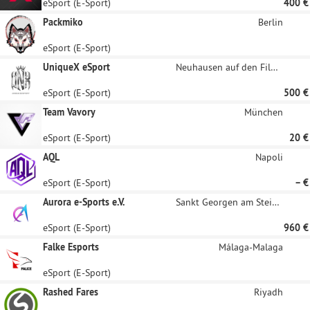
eSport (E-Sport)
400 €
Packmiko
Berlin
eSport (E-Sport)
UniqueX eSport
Neuhausen auf den Fildern
eSport (E-Sport)
500 €
Team Vavory
München
eSport (E-Sport)
20 €
AQL
Napoli
eSport (E-Sport)
– €
Aurora e-Sports e.V.
Sankt Georgen am Steinfelde
eSport (E-Sport)
960 €
Falke Esports
Málaga-Malaga
eSport (E-Sport)
Rashed Fares
Riyadh