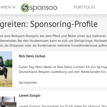
EHMEN
PORTFOLIO
greiten: Sponsoring-Profile
ist eine Reitsport-Disziplin, bei dem Pferd und Reiter einen aus mehrere
überwinden. Bei den Hindernissen kann es sich um Steilsprünge, Hochwei
ln, als Distanzen oder als Kombination mehrerer Einzelhindernisse auftre
Nick Denis Corban
Guten Tag, Mein Name ist Nick Denis Corban! Ich bin Springr
Deutschland, Belgien, luxemburg und den Niederlanden bis 
Springreiten
Levent Güngör
Levent Güngör, Springreiter bis S*. Ich stehe für Leistung, Dis