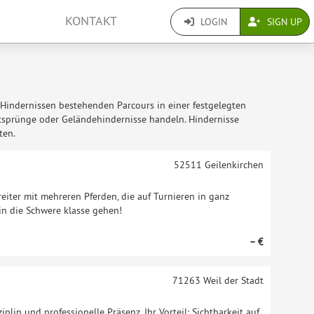
KONTAKT
LOGIN
SIGN UP
n Hindernissen bestehenden Parcours in einer festgelegten
tsprünge oder Geländehindernisse handeln. Hindernisse
ten.
52511
Geilenkirchen
eiter mit mehreren Pferden, die auf Turnieren in ganz
in die Schwere klasse gehen!
– €
71263
Weil der Stadt
ziplin und professionelle Präsenz. Ihr Vorteil: Sichtbarkeit auf