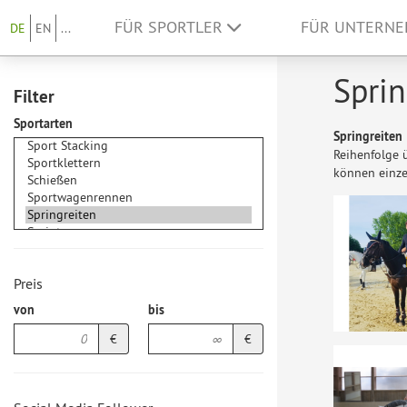
FÜR SPORTLER
FÜR UNTERN
DE
EN
...
Sprin
Filter
Sportarten
Springreiten
Reihenfolge 
können einze
Preis
von
bis
€
€