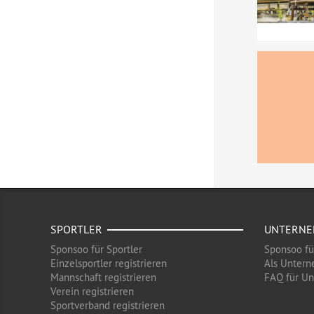
SPORTLER
UNTERN
Sponsoo für Sportler
Sponsoo f
Einzelsportler registrieren
Als Untern
Mannschaft registrieren
FAQ für U
Verein registrieren
Sportverband registrieren