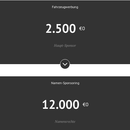
Fahrzeugwerbung
2.500
€0
Haupt-Sponsor
Namen-Sponsoring
12.000
€0
Namensrechte