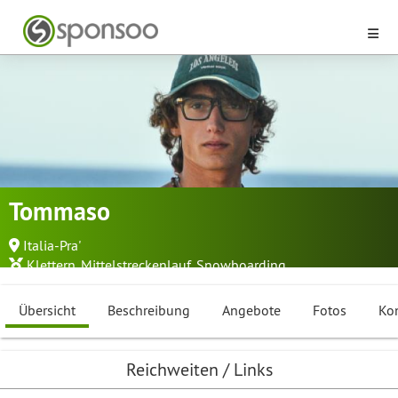
Tommaso
Italia-Pra'
Klettern
,
Mittelstreckenlauf
,
Snowboarding
...
Übersicht
Beschreibung
Angebote
Fotos
Ko
Reichweiten / Links