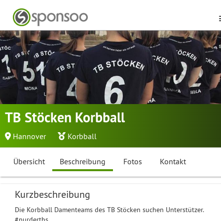
TB Stöcken Korbball
Hannover
Korbball
Übersicht
Beschreibung
Fotos
Kontakt
Kurzbeschreibung
Die Korbball Damenteams des TB Stöcken suchen Unterstützer.
#nurdertbs