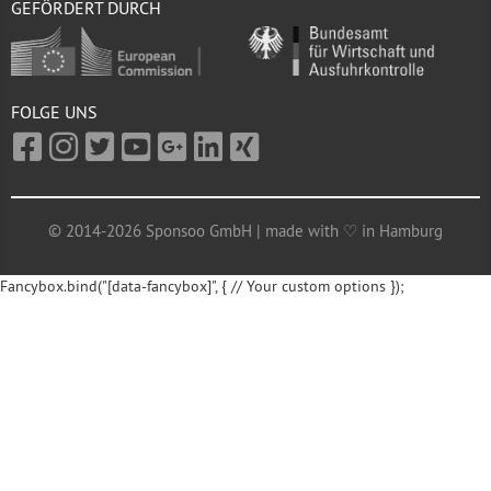
GEFÖRDERT DURCH
FOLGE UNS
© 2014-2026 Sponsoo GmbH | made with ♡ in Hamburg
Fancybox.bind("[data-fancybox]", { // Your custom options });