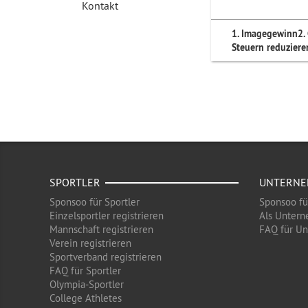
Kontakt
1. Imagegewinn
2.
Steuern reduziere
SPORTLER
UNTERN
Sponsoo für Sportler
Sponsoo f
Einzelsportler registrieren
Als Untern
Mannschaft registrieren
FAQ für U
Verein registrieren
Sportverband registrieren
FAQ für Sportler
Olympia-Sportler
College Athletes