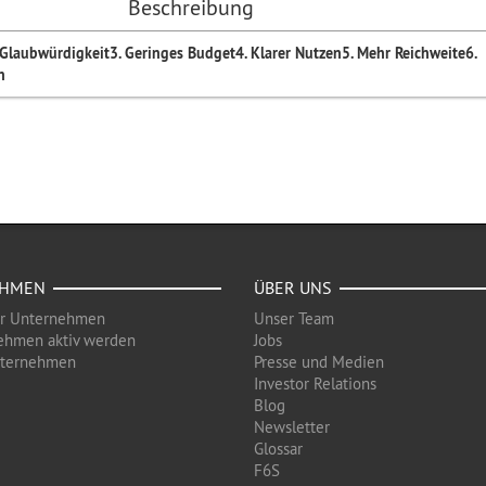
Beschreibung
 Glaubwürdigkeit
3. Geringes Budget
4. Klarer Nutzen
5. Mehr Reichweite
6.
n
EHMEN
ÜBER UNS
ür Unternehmen
Unser Team
ehmen aktiv werden
Jobs
nternehmen
Presse und Medien
Investor Relations
Blog
Newsletter
Glossar
F6S