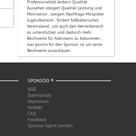
Professionalität ändern. Qualität
Aussehen steigert Qualität Leistung und
Motivation , steigert Nachfrage Mitspieler
Jugendbereich , fördert fußballerisches
Vereinslevel , um auch den Herrenbereich
zu unterstützen und dadurch mehr
Reichweite für Allermann zu bekommen ,
was positiv für den Sponsor ist um seine
Reichweite auszubauen.
SPONSOO ®
AGB
Datenschutz
Impressum
Kontakt
FAQ
Feedback
Sponsoo Agent werden