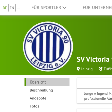
FÜR SPORTLER
FÜR UNTERN
DE
EN
...
SV Victoria
Leipzig
Fußb
Übersicht
Beschreibung
Junge A-Jugend Ma
Angebote
professionelle At
Fotos