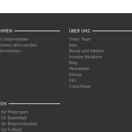
EHMEN
ÜBER UNS
ür Unternehmen
Unser Team
ehmen aktiv werden
Jobs
nternehmen
Presse und Medien
Investor Relations
Blog
Newsletter
Glossar
F6S
Crunchbase
TEN
 für Motorsport
 für Basketball
 für Beachvolleyball
 für Fußball