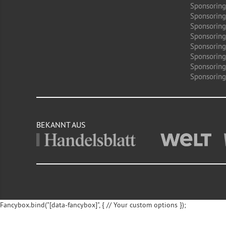
Sponsoring
Sponsoring
Sponsoring 
Sponsoring
Sponsoring
Sponsoring
Sponsoring
Sponsoring 
BEKANNT AUS
Fancybox.bind("[data-fancybox]", { // Your custom options });