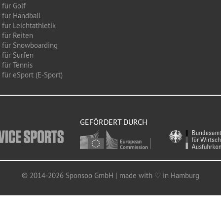
 für Golf
 für Handball
für Leichtathletik
 für Reiten
 für Snowboarding
 für Surfen
 für Tennis
für eSport (E-Sport)
GEFÖRDERT DURCH
© 2014-2026 Sponsoo GmbH | made with ♡ in Hamburg