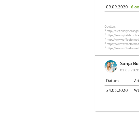
09.09.2020
6-se
Quellen:
1
http://dictionary.sensa
2
https://www.platzhirsch.
3
https://www.officeformed
4
https://www.officeformed
5
https://www.officeformed
Sonja B
01.08.2020
Datum
Ar
24.05.2020
W