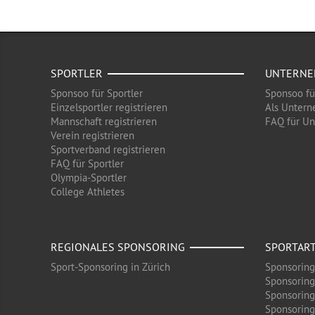
SPORTLER
UNTERN
Sponsoo für Sportler
Sponsoo f
Einzelsportler registrieren
Als Untern
Mannschaft registrieren
FAQ für U
Verein registrieren
Sportverband registrieren
FAQ für Sportler
Olympia-Sportler
College Athletes
REGIONALES SPONSORING
SPORTAR
Sport-Sponsoring in Zürich
Sponsoring
Sponsoring
Sponsoring
Sponsoring