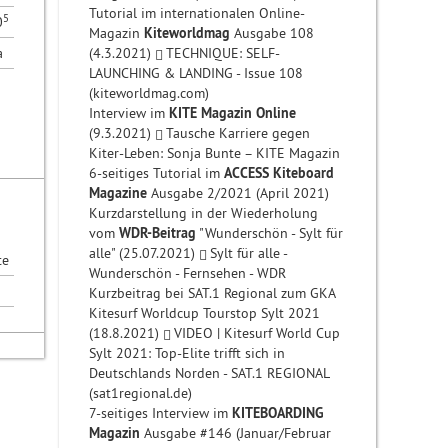
Tutorial im internationalen Online-
5
0
Magazin
Kiteworldmag
Ausgabe 108
a
(4.3.2021)
TECHNIQUE: SELF-
LAUNCHING & LANDING - Issue 108
(kiteworldmag.com)
Interview im
KITE Magazin Online
(9.3.2021)
Tausche Karriere gegen
Kiter-Leben: Sonja Bunte – KITE Magazin
6-seitiges Tutorial im
ACCESS Kiteboard
Magazine
Ausgabe 2/2021 (April 2021)
Kurzdarstellung in der Wiederholung
vom
WDR-Beitrag
"Wunderschön - Sylt für
alle" (25.07.2021)
Sylt für alle -
te
Wunderschön - Fernsehen - WDR
Kurzbeitrag bei SAT.1 Regional zum GKA
Kitesurf Worldcup Tourstop Sylt 2021
(18.8.2021)
VIDEO | Kitesurf World Cup
Sylt 2021: Top-Elite trifft sich in
Deutschlands Norden - SAT.1 REGIONAL
(sat1regional.de)
7-seitiges Interview im
KITEBOARDING
Magazin
Ausgabe #146 (Januar/Februar