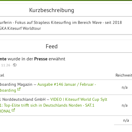
Kurzbeschreibung
urferin - Fokus auf Strapless Kitesurfing im Bereich Wave - seit 2018
GKA Kitesurf Worldtour
Feed
unte
wurde in der
Presse
erwähnt
 11:26 ·
kel
Reichwei
eboarding Magazin —
Ausgabe #146 Januar / Februar -
n/a
eboarding
.1 Norddeutschland GmbH —
VIDEO | Kitesurf World Cup Sylt
: Top-Elite trifft sich in Deutschlands Norden - SAT.1
n/a
IONAL
n/a