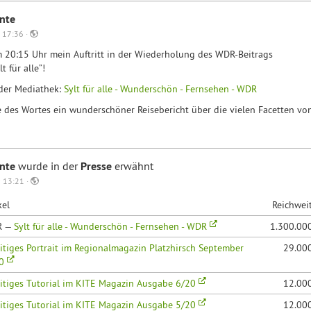
nte
 17:36 ·
 20:15 Uhr mein Auftritt in der Wiederholung des WDR-Beitrags
 für alle”!
 der Mediathek:
Sylt für alle - Wunderschön - Fernsehen - WDR
 des Wortes ein wunderschöner Reisebericht über die vielen Facetten vo
unte
wurde in der
Presse
erwähnt
 13:21 ·
kel
Reichwei
R —
Sylt für alle - Wunderschön - Fernsehen - WDR
1.300.00
itiges Portrait im Regionalmagazin Platzhirsch September
29.00
20
itiges Tutorial im KITE Magazin Ausgabe 6/20
12.00
itiges Tutorial im KITE Magazin Ausgabe 5/20
12.00