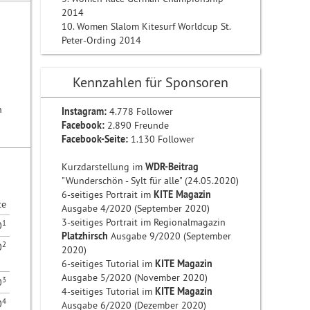
2014
10. Women Slalom Kitesurf Worldcup St.
Peter-Ording 2014
Kennzahlen für Sponsoren
n
Instagram:
4.778 Follower
Facebook:
2.890 Freunde
Facebook-Seite:
1.130 Follower
Kurzdarstellung im
WDR-Beitrag
"Wunderschön - Sylt für alle" (24.05.2020)
6-seitiges Portrait im
KITE Magazin
te
Ausgabe 4/2020 (September 2020)
3-seitiges Portrait im Regionalmagazin
1
0
Platzhirsch
Ausgabe 9/2020 (September
2
0
2020)
6-seitiges Tutorial im
KITE Magazin
Ausgabe 5/2020 (November 2020)
3
0
4-seitiges Tutorial im
KITE Magazin
4
0
Ausgabe 6/2020 (Dezember 2020)