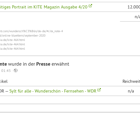
itiges Portrait im KITE Magazin Ausgabe 4/20
12.00
n/
gent.com/wundersch%C3%B6n/de-de/#cite_note-4
at/online-blaettern/september-2020
ia.de/kite-464.html
ia.de/kite-464.html
ia.de/kite-464.html
unte
wurde in der
Presse
erwähnt
 01:45 ·
tikel
Reichwei
DR —
Sylt für alle - Wunderschön - Fernsehen - WDR
n/a