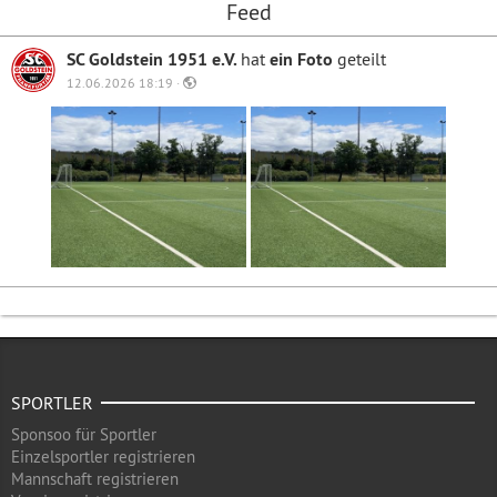
Feed
SC Goldstein 1951 e.V.
hat
ein Foto
geteilt
12.06.2026 18:19 ·
SPORTLER
Sponsoo für Sportler
Einzelsportler registrieren
Mannschaft registrieren