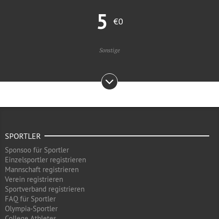
5
€0
Sonstige
SPORTLER
Sponsoo für Sportler
Einzelsportler registrieren
Mannschaft registrieren
Verein registrieren
Sportverband registrieren
FAQ für Sportler
Olympia-Sportler
College Athletes