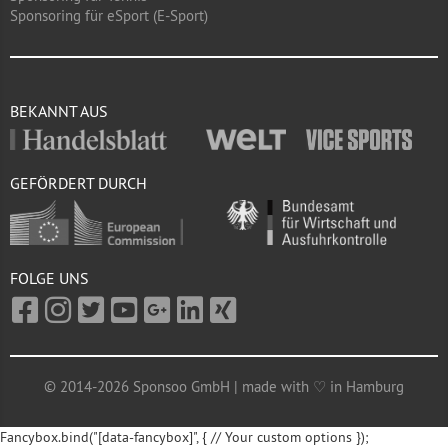
Sponsoring für eSport (E-Sport)
BEKANNT AUS
GEFÖRDERT DURCH
FOLGE UNS
© 2014-2026 Sponsoo GmbH | made with ♡ in Hamburg
Fancybox.bind("[data-fancybox]", { // Your custom options });