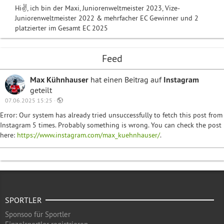
Hi✌️, ich bin der Maxi, Juniorenweltmeister 2023, Vize-
Juniorenweltmeister 2022 & mehrfacher EC Gewinner und 2
platzierter im Gesamt EC 2025
Feed
Max Kühnhauser
hat einen Beitrag auf
Instagram
geteilt
07.06.2025 15:25 ·
Error: Our system has already tried unsuccessfully to fetch this post from
Instagram 5 times. Probably something is wrong. You can check the post
here:
https://www.instagram.com/max_kuehnhauser/
.
SPORTLER
Sponsoo für Sportler