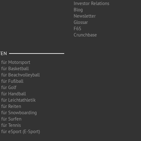
Investor Relations
Blog
Newsletter
Glossar
F6S
Crunchbase
TEN
 für Motorsport
 für Basketball
 für Beachvolleyball
 für Fußball
 für Golf
 für Handball
für Leichtathletik
 für Reiten
 für Snowboarding
 für Surfen
 für Tennis
für eSport (E-Sport)