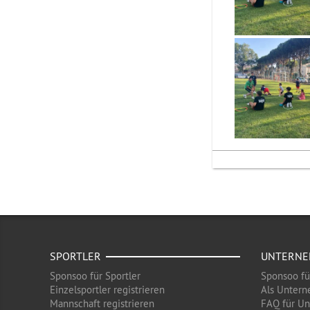
SPORTLER
UNTERN
Sponsoo für Sportler
Sponsoo f
Einzelsportler registrieren
Als Untern
Mannschaft registrieren
FAQ für U