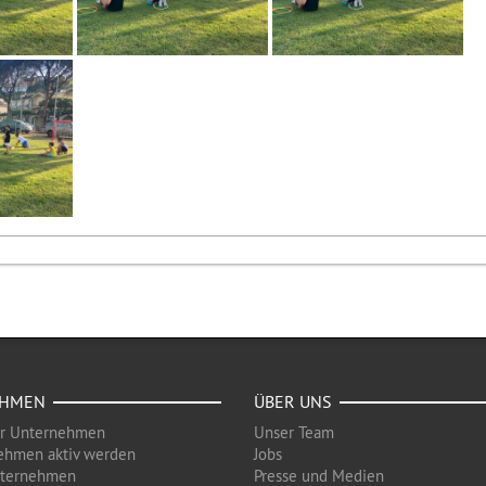
EHMEN
ÜBER UNS
ür Unternehmen
Unser Team
ehmen aktiv werden
Jobs
nternehmen
Presse und Medien