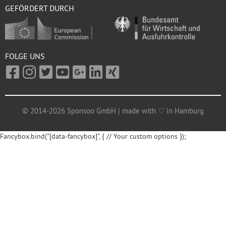
GEFÖRDERT DURCH
FOLGE UNS
© 2014-2026 Sponsoo GmbH | made with ♡ in Hamburg
Fancybox.bind("[data-fancybox]", { // Your custom options });