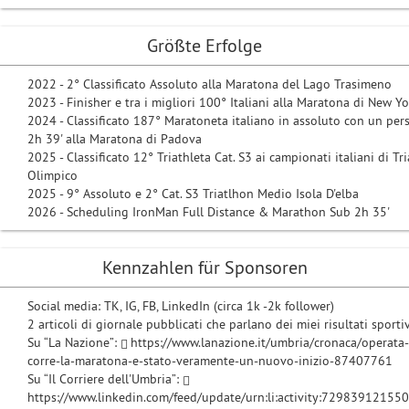
Größte Erfolge
2022 - 2° Classificato Assoluto alla Maratona del Lago Trasimeno
2023 - Finisher e tra i migliori 100° Italiani alla Maratona di New Y
2024 - Classificato 187° Maratoneta italiano in assoluto con un per
2h 39' alla Maratona di Padova
2025 - Classificato 12° Triathleta Cat. S3 ai campionati italiani di Tr
Olimpico
2025 - 9° Assoluto e 2° Cat. S3 Triatlhon Medio Isola D'elba
2026 - Scheduling IronMan Full Distance & Marathon Sub 2h 35'
Kennzahlen für Sponsoren
Social media: TK, IG, FB, LinkedIn (circa 1k -2k follower)
2 articoli di giornale pubblicati che parlano dei miei risultati sportiv
Su “La Nazione”:
https://www.lanazione.it/umbria/cronaca/operata-
corre-la-maratona-e-stato-veramente-un-nuovo-inizio-87407761
Su “Il Corriere dell'Umbria”:
https://www.linkedin.com/feed/update/urn:li:activity:7298391215