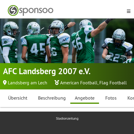
AFC Landsberg 2007 e.V.
Landsberg am Lech
American Football
,
Flag Football
Übersicht
Beschreibung
Angebote
Fotos
Ko
Stadionzeitung