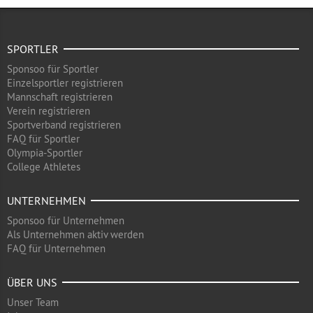
SPORTLER
Sponsoo für Sportler
Einzelsportler registrieren
Mannschaft registrieren
Verein registrieren
Sportverband registrieren
FAQ für Sportler
Olympia-Sportler
College Athletes
UNTERNEHMEN
Sponsoo für Unternehmen
Als Unternehmen aktiv werden
FAQ für Unternehmen
ÜBER UNS
Unser Team