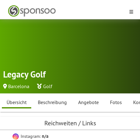
Legacy Golf
Barcelona
Golf
Übersicht
Beschreibung
Angebote
Fotos
Ko
Reichweiten / Links
Instagram:
n/a