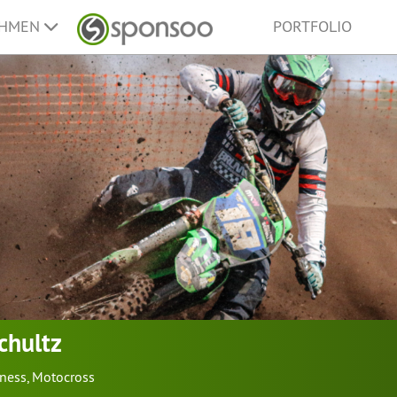
EHMEN
PORTFOLIO
chultz
tness
,
Motocross