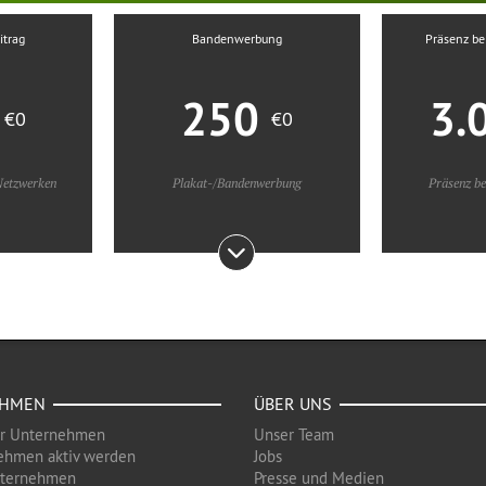
itrag
Bandenwerbung
Präsenz be
0
250
3.
€0
€0
 Netzwerken
Plakat-/Bandenwerbung
Präsenz be
EHMEN
ÜBER UNS
ür Unternehmen
Unser Team
ehmen aktiv werden
Jobs
nternehmen
Presse und Medien