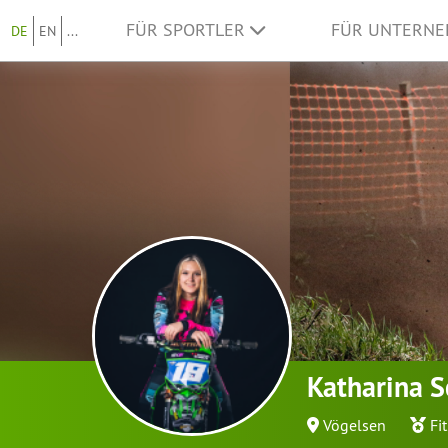
FÜR SPORTLER
FÜR UNTERN
DE
EN
...
Katharina S
Vögelsen
Fi