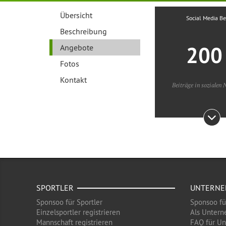
Übersicht
Social Media Be
Beschreibung
20
Angebote
Fotos
Kontakt
Beiträge in sozialen
SPORTLER
UNTERN
Sponsoo für Sportler
Sponsoo f
Einzelsportler registrieren
Als Untern
Mannschaft registrieren
FAQ für U