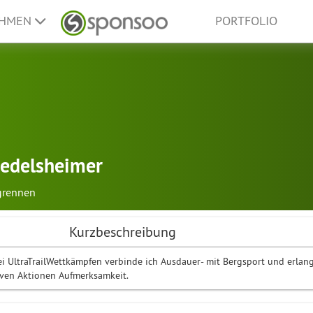
EHMEN
PORTFOLIO
iedelsheimer
grennen
Kurzbeschreibung
i UltraTrailWettkämpfen verbinde ich Ausdauer- mit Bergsport und erlan
iven Aktionen Aufmerksamkeit.