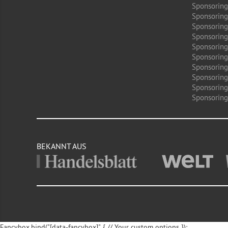
Sponsoring
Sponsoring
Sponsoring
Sponsoring
Sponsoring 
Sponsoring
Sponsoring
Sponsoring
Sponsoring
Sponsoring 
BEKANNT AUS
Fancybox.bind("[data-fancybox]", { // Your custom options });