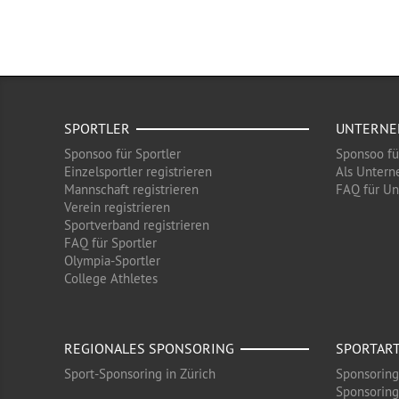
SPORTLER
UNTERN
Sponsoo für Sportler
Sponsoo f
Einzelsportler registrieren
Als Untern
Mannschaft registrieren
FAQ für U
Verein registrieren
Sportverband registrieren
FAQ für Sportler
Olympia-Sportler
College Athletes
REGIONALES SPONSORING
SPORTAR
Sport-Sponsoring in Zürich
Sponsoring
Sponsoring