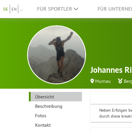
FÜR SPORTLER
FÜR UNTERN
DE
EN
...
Johannes R
Murnau
Ber
Übersicht
Beschreibung
Neben Erfolgen be
Fotos
durch diese kreat
Kontakt