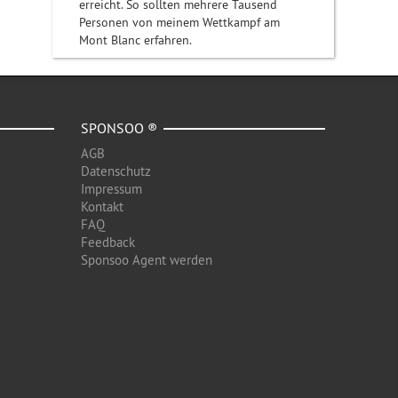
erreicht. So sollten mehrere Tausend
Personen von meinem Wettkampf am
Mont Blanc erfahren.
SPONSOO ®
AGB
Datenschutz
Impressum
Kontakt
FAQ
Feedback
Sponsoo Agent werden