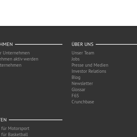
EHMEN
ÜBER UNS
ür Unternehmen
Unser Team
ehmen aktiv werden
Jobs
nternehmen
Presse und Medien
Investor Relations
Blog
Newsletter
Glossar
F6S
Crunchbase
TEN
 für Motorsport
 für Basketball