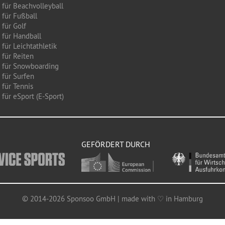
 für Beachvolleyball
 für Fußball
 für Golf
 für Handball
für Leichtathletik
 für Reiten
 für Snowboarding
 für Surfen
 für Tennis
für eSport (E-Sport)
GEFÖRDERT DURCH
© 2014-2026 Sponsoo GmbH | made with ♡ in Hamburg